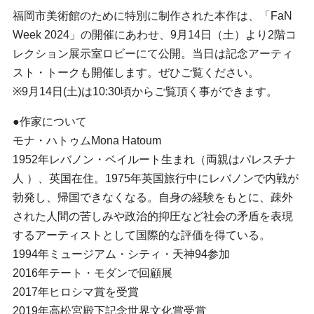
福岡市美術館のために特別に制作された本作は、「FaN
Week 2024」の開催にあわせ、9月14日（土）より2階コ
レクション展示室ロビーにて公開。当日は記念アーティ
スト・トークも開催します。ぜひご覧ください。
※9月14日(土)は10:30頃からご覧頂く事ができます。
●作家について
モナ・ハトゥムMona Hatoum
1952年レバノン・ベイルート生まれ（両親はパレスチナ
人 ）、英国在住。1975年英国旅行中にレバノンで内戦が
勃発し、帰国できなくなる。自身の経験をもとに、疎外
された人間の苦しみや政治的抑圧など社会の矛盾を表現
するアーティストとして国際的な評価を得ている。
1994年ミュージアム・シティ・天神94参加
2016年テート・モダンで回顧展
2017年ヒロシマ賞を受賞
2019年高松宮殿下記念世界文化賞受賞