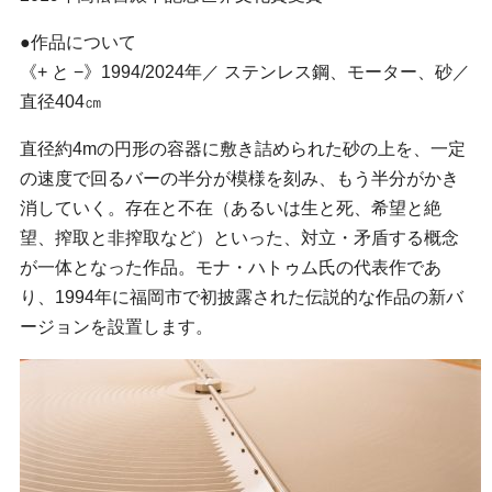
●作品について
《+ と −》1994/2024年／ ステンレス鋼、モーター、砂／
直径404㎝
直径約4mの円形の容器に敷き詰められた砂の上を、一定
の速度で回るバーの半分が模様を刻み、もう半分がかき
消していく。存在と不在（あるいは生と死、希望と絶
望、搾取と非搾取など）といった、対立・矛盾する概念
が一体となった作品。モナ・ハトゥム氏の代表作であ
り、1994年に福岡市で初披露された伝説的な作品の新バ
ージョンを設置します。