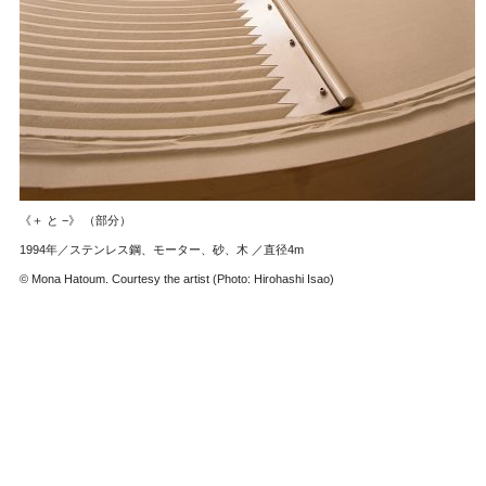
《＋ と −》 （部分）
1994年／ステンレス鋼、モーター、砂、木 ／直径4m
© Mona Hatoum. Courtesy the artist (Photo: Hirohashi Isao)