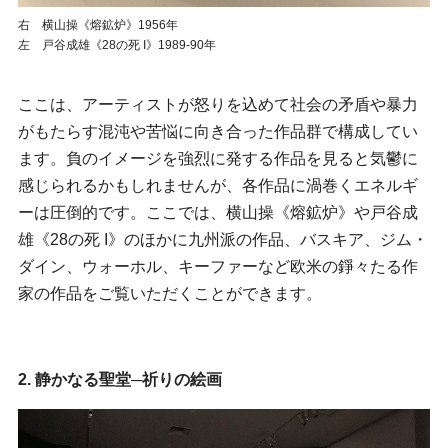
右 横山操《熔鉱炉》1956年
左 戸谷成雄《28の死 I》1989-90年
ここは、アーティストが怒りを込めて社会の矛盾や暴力
がもたらす混沌や苦悩に向き合った作品群で構成してい
ます。負のイメージを強烈に発する作品を見ると気鬱に
感じられるかもしれませんが、各作品に渦巻くエネルギ
ーは圧倒的です。ここでは、横山操《熔鉱炉》や戸谷成
雄《28の死 I》のほかに九州派の作品、バスキア、ジム・
ダイン、ウォーホル、キーファーなど欧米の錚々たる作
家の作品をご覧いただくことができます。
2. 静かなる聖堂─祈りの絵画