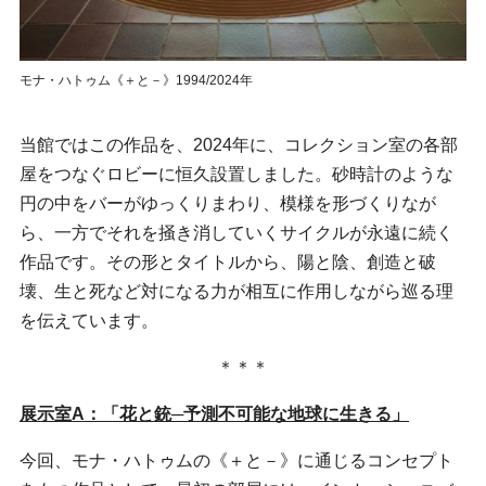
モナ・ハトゥム《＋と－》1994/2024年
当館ではこの作品を、2024年に、コレクション室の各部
屋をつなぐロビーに恒久設置しました。砂時計のような
円の中をバーがゆっくりまわり、模様を形づくりなが
ら、一方でそれを掻き消していくサイクルが永遠に続く
作品です。その形とタイトルから、陽と陰、創造と破
壊、生と死など対になる力が相互に作用しながら巡る理
を伝えています。
＊＊＊
展示室A：「花と銃─予測不可能な地球に生きる」
今回、モナ・ハトゥムの《＋と－》に通じるコンセプト