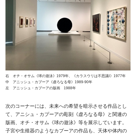
右 オチ・オサム《球の遊泳》1979年、《カラスウリは不思議Ⅰ》1977年
中 アニッシュ・カプーア《虚ろなる母》1989-90年
左 アニッシュ・カプーアの版画 1988年
次のコーナーには、未来への希望を暗示させる作品とし
て、アニシュ・カプーアの彫刻《虚ろなる母》と関連の
版画、オチ・オサム《球の遊泳》等を展示しています。
子宮や生殖器のようなカプーアの作品も、天体や体内の