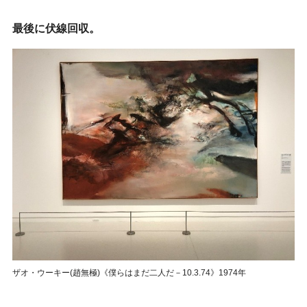
最後に伏線回収。
ザオ・ウーキー(趙無極)《僕らはまだ二人だ－10.3.74》1974年