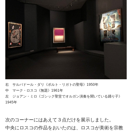
右 サルバドール・ダリ《ポルト・リガトの聖母》1950年
中 マーク・ロスコ《無題》1961年
左 ジョアン・ミロ《ゴシック聖堂でオルガン演奏を聞いている踊り子》
1945年
次のコーナーにはあえて３点だけを展示しました。
中央にロスコの作品をおいたのは、ロスコが美術を宗教