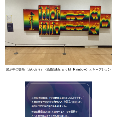
展示中の靉嘔（あいおう）《絵物語Ms. and Mr. Rainbow》とキャプション