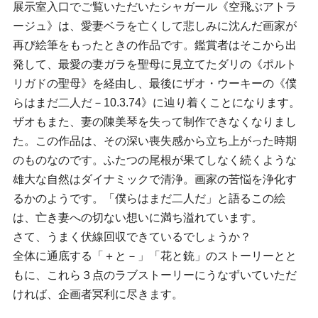
展示室入口でご覧いただいたシャガール《空飛ぶアトラ
ージュ》は、愛妻ベラを亡くして悲しみに沈んだ画家が
再び絵筆をもったときの作品です。鑑賞者はそこから出
発して、最愛の妻ガラを聖母に見立てたダリの《ポルト
リガドの聖母》を経由し、最後にザオ・ウーキーの《僕
らはまだ二人だ－10.3.74》に辿り着くことになります。
ザオもまた、妻の陳美琴を失って制作できなくなりまし
た。この作品は、その深い喪失感から立ち上がった時期
のものなのです。ふたつの尾根が果てしなく続くような
雄大な自然はダイナミックで清浄。画家の苦悩を浄化す
るかのようです。「僕らはまだ二人だ」と語るこの絵
は、亡き妻への切ない想いに満ち溢れています。
さて、うまく伏線回収できているでしょうか？
全体に通底する「＋と－」「花と銃」のストーリーとと
もに、これら３点のラブストーリーにうなずいていただ
ければ、企画者冥利に尽きます。