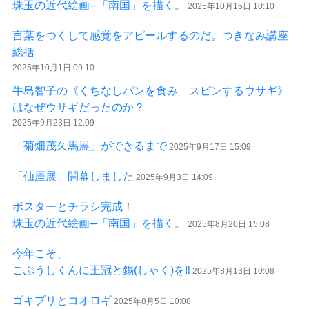
珠玉の近代絵画─「南国」を描く。
2025年10月15日 10:10
言葉をつくして感覚をアピールするのだ。つきなみ講座
総括
2025年10月1日 09:10
牛島智子の《くちなしパンを食み スピンするウサギ》
はなぜウサギだったのか？
2025年9月23日 12:09
「菊畑茂久馬展」ができるまで
2025年9月17日 15:09
「仙厓展」開幕しました
2025年9月3日 14:09
ポスターとチラシ完成！
珠玉の近代絵画─「南国」を描く。
2025年8月20日 15:08
今年こそ、
こぶうしくんに王冠と錫(しゃく)を‼
2025年8月13日 10:08
ゴキブリとコオロギ
2025年8月5日 10:08