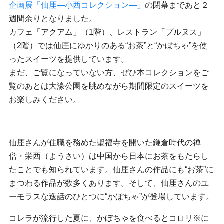
企画展「仙厓―小西コレクション―」
の閉幕まであと２
週間余りとなりました。
カフェ「アクアム」（1階）、レストラン「プルヌス」
（2階）では仙厓にゆかりのある“お茶”と“かぼちゃ”を使
ったスイーツを提供しています。
まだ、ご覧になっていない方、ぜひ本コレクションをご
覧のあとは大濠公園を眺めながら期間限定のスイーツを
お楽しみください。
仙厓さんが住職を務めた聖福寺を開いた鎌倉時代の禅
僧・栄西（
ようさい）は中国から日本にお茶をもたらし
たことでも知られてい
ます。仙厓さんの作品にも“お茶”に
まつわる作品が数多くあります。そして、仙厓さんのユ
ーモラスな逸話のひとつに“かぼちゃ”が登場しています。
コレラが流行した夏に、かぼちゃを食べるとコロリ※に