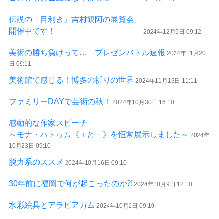
伝説の「目利き」吉村観阿の展覧会、
開催中です！
2024年12月5日 09:12
美術の勝ち負けって… プレゼンバトル速報
2024年11月20
日 09:11
美術館で感じる！博多の祈りの世界
2024年11月13日 11:11
ファミリーDAYで芸術の秋！
2024年10月30日 16:10
感動的な作家スピーチ
～モナ・ハトゥム《＋と－》を恒常展示しました～
2024年
10月23日 09:10
脱力系のススメ
2024年10月16日 09:10
30年前に福岡で何が起こったのか⁈
2024年10月9日 12:10
水彩絵具とアラビアガム
2024年10月2日 09:10