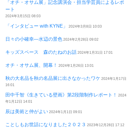
「オチ・オサム展」記念講演会・担当学芸員によるレポ
ート
2024年3月15日 08:03
「インタビュー with KYNE」
2024年3月8日 10:03
日々の小確幸―水辺の景色
2024年2月28日 09:02
キッズスペース 森のたねのお話
2024年1月31日 17:01
オチ・オサム展、開幕！
2024年1月26日 13:01
秋の大名品を秋の名品展に出さなかったワケ
2024年1月17日
16:01
田中千智《生きている壁画》第2段階制作レポート！
2024
年1月12日 14:01
辰は美術と仲がよい
2024年1月1日 09:01
ことしもお世話になりました２０２３
2023年12月28日 17:12