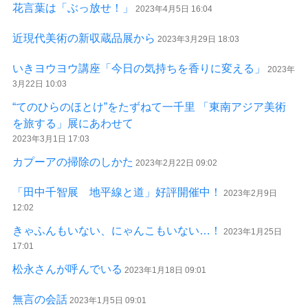
花言葉は「ぶっ放せ！」
2023年4月5日 16:04
近現代美術の新収蔵品展から
2023年3月29日 18:03
いきヨウヨウ講座「今日の気持ちを香りに変える」
2023年
3月22日 10:03
“てのひらのほとけ”をたずねて一千里 「東南アジア美術
を旅する」展にあわせて
2023年3月1日 17:03
カプーアの掃除のしかた
2023年2月22日 09:02
「田中千智展 地平線と道」好評開催中！
2023年2月9日
12:02
きゃふんもいない、にゃんこもいない…！
2023年1月25日
17:01
松永さんが呼んでいる
2023年1月18日 09:01
無言の会話
2023年1月5日 09:01