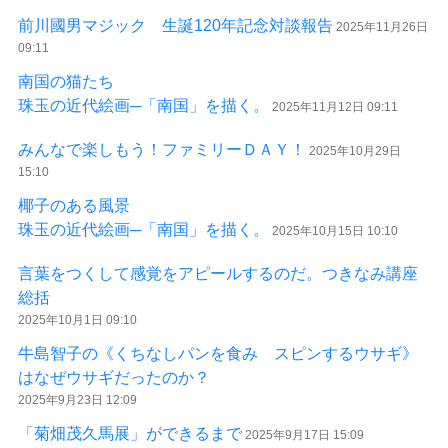
前川國男マジック 生誕120年記念対談報告
2025年11月26日
09:11
南国の猫たち
珠玉の近代絵画─「南国」を描く。
2025年11月12日 09:11
みんなで楽しもう！ファミリーＤＡＹ！
2025年10月29日
15:10
椰子のある風景
珠玉の近代絵画─「南国」を描く。
2025年10月15日 10:10
言葉をつくして感覚をアピールするのだ。つきなみ講座
総括
2025年10月1日 09:10
牛島智子の《くちなしパンを食み スピンするウサギ》
はなぜウサギだったのか？
2025年9月23日 12:09
「菊畑茂久馬展」ができるまで
2025年9月17日 15:09