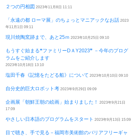
２つの円相図
2023年11月8日 11:11
「永遠の都 ローマ展」のちょっとマニアックなお話
2023
年11月1日 09:11
現川焼陶窯跡まで、あと25ｍ
2023年10月25日 09:10
もうすぐ始まる❝ファミリーDＡY2023❞ －今年のプログ
ラムをご紹介します
2023年10月18日 13:10
塩田千春《記憶をたどる船》について
2023年10月10日 09:10
自分史的巨大ロボット考
2023年9月29日 09:09
企画展「朝鮮王朝の絵画」始まりました！
2023年9月21日
17:09
やさしい日本語のプログラムをスタート
2023年9月13日 15:09
目で聴き、手で見る－福岡市美術館のバリアフリーギャ