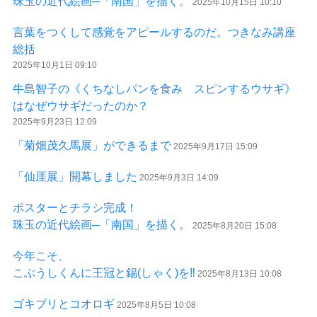
珠玉の近代絵画─「南国」を描く。
2025年10月15日 10:10
言葉をつくして感覚をアピールするのだ。つきなみ講座
総括
2025年10月1日 09:10
牛島智子の《くちなしパンを食み スピンするウサギ》
はなぜウサギだったのか？
2025年9月23日 12:09
「菊畑茂久馬展」ができるまで
2025年9月17日 15:09
「仙厓展」開幕しました
2025年9月3日 14:09
ポスターとチラシ完成！
珠玉の近代絵画─「南国」を描く。
2025年8月20日 15:08
今年こそ、
こぶうしくんに王冠と錫(しゃく)を‼
2025年8月13日 10:08
ゴキブリとコオロギ
2025年8月5日 10:08