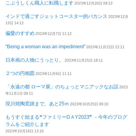
こぶうしくん職人に転職します
2023年12月20日 09:12
インドで過ごすジェットコースター的バカンス
2023年12月
13日 14:12
偏愛のすすめ
2023年12月7日 11:12
“Being a woman was an impediment”
2023年11月22日 12:11
日本画の人物にうっとり。
2023年11月15日 18:11
２つの円相図
2023年11月8日 11:11
「永遠の都 ローマ展」のちょっとマニアックなお話
2023
年11月1日 09:11
現川焼陶窯跡まで、あと25ｍ
2023年10月25日 09:10
もうすぐ始まる❝ファミリーDＡY2023❞ －今年のプログ
ラムをご紹介します
2023年10月18日 13:10