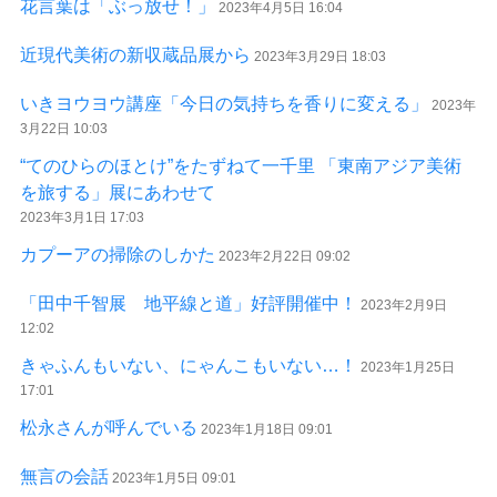
花言葉は「ぶっ放せ！」
2023年4月5日 16:04
近現代美術の新収蔵品展から
2023年3月29日 18:03
いきヨウヨウ講座「今日の気持ちを香りに変える」
2023年
3月22日 10:03
“てのひらのほとけ”をたずねて一千里 「東南アジア美術
を旅する」展にあわせて
2023年3月1日 17:03
カプーアの掃除のしかた
2023年2月22日 09:02
「田中千智展 地平線と道」好評開催中！
2023年2月9日
12:02
きゃふんもいない、にゃんこもいない…！
2023年1月25日
17:01
松永さんが呼んでいる
2023年1月18日 09:01
無言の会話
2023年1月5日 09:01