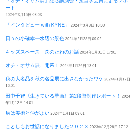
「オチ・オサム展」記念講演会・担当学芸員によるレポ
ート
2024年3月15日 08:03
「インタビュー with KYNE」
2024年3月8日 10:03
日々の小確幸―水辺の景色
2024年2月28日 09:02
キッズスペース 森のたねのお話
2024年1月31日 17:01
オチ・オサム展、開幕！
2024年1月26日 13:01
秋の大名品を秋の名品展に出さなかったワケ
2024年1月17日
16:01
田中千智《生きている壁画》第2段階制作レポート！
2024
年1月12日 14:01
辰は美術と仲がよい
2024年1月1日 09:01
ことしもお世話になりました２０２３
2023年12月28日 17:12