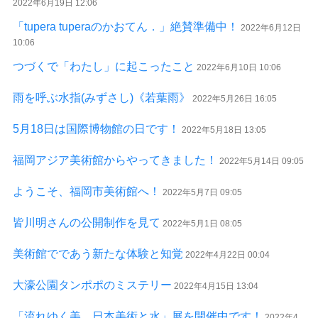
2022年6月19日 12:06
「tupera tuperaのかおてん．」絶賛準備中！
2022年6月12日
10:06
つづくで「わたし」に起こったこと
2022年6月10日 10:06
雨を呼ぶ水指(みずさし)《若葉雨》
2022年5月26日 16:05
5月18日は国際博物館の日です！
2022年5月18日 13:05
福岡アジア美術館からやってきました！
2022年5月14日 09:05
ようこそ、福岡市美術館へ！
2022年5月7日 09:05
皆川明さんの公開制作を見て
2022年5月1日 08:05
美術館でであう新たな体験と知覚
2022年4月22日 00:04
大濠公園タンポポのミステリー
2022年4月15日 13:04
「流れゆく美 日本美術と水」展を開催中です！
2022年4