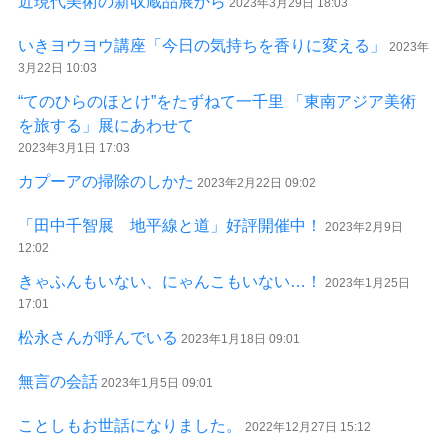
近現代美術の新収蔵品展から
2023年3月29日 18:03
いきヨウヨウ講座「今日の気持ちを香りに変える」
2023年
3月22日 10:03
“てのひらのほとけ”をたずねて一千里 「東南アジア美術
を旅する」展にあわせて
2023年3月1日 17:03
カプーアの掃除のしかた
2023年2月22日 09:02
「田中千智展 地平線と道」好評開催中！
2023年2月9日
12:02
きゃふんもいない、にゃんこもいない…！
2023年1月25日
17:01
松永さんが呼んでいる
2023年1月18日 09:01
無言の会話
2023年1月5日 09:01
ことしもお世話になりました。
2022年12月27日 15:12