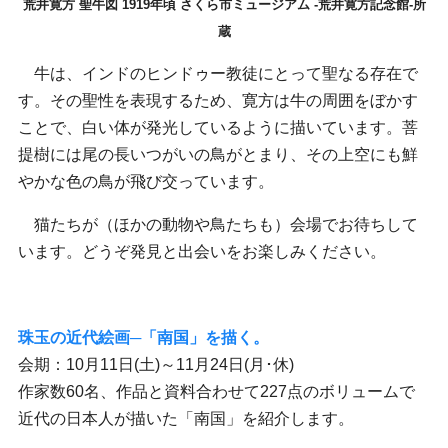
荒井寛方 聖牛図 1919年頃 さくら市ミュージアム -荒井寛方記念館-所
蔵
牛は、インドのヒンドゥー教徒にとって聖なる存在で
す。その聖性を表現するため、寛方は牛の周囲をぼかす
ことで、白い体が発光しているように描いています。菩
提樹には尾の長いつがいの鳥がとまり、その上空にも鮮
やかな色の鳥が飛び交っています。
猫たちが（ほかの動物や鳥たちも）会場でお待ちして
います。どうぞ発見と出会いをお楽しみください。
珠玉の近代絵画─「南国」を描く。
会期：10月11日(土)～11月24日(月･休)
作家数60名、作品と資料合わせて227点のボリュームで
近代の日本人が描いた「南国」を紹介します。