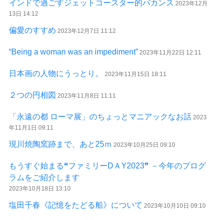
インドで過ごすジェットコースター的バカンス
2023年12月
13日 14:12
偏愛のすすめ
2023年12月7日 11:12
“Being a woman was an impediment”
2023年11月22日 12:11
日本画の人物にうっとり。
2023年11月15日 18:11
２つの円相図
2023年11月8日 11:11
「永遠の都 ローマ展」のちょっとマニアックなお話
2023
年11月1日 09:11
現川焼陶窯跡まで、あと25ｍ
2023年10月25日 09:10
もうすぐ始まる❝ファミリーDＡY2023❞ －今年のプログ
ラムをご紹介します
2023年10月18日 13:10
塩田千春《記憶をたどる船》について
2023年10月10日 09:10