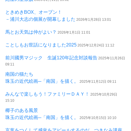
ときめきBOX、オープン！
－浦川大志の個展が開幕しました
2026年1月28日 13:01
馬とお天気は仲がよい？
2026年1月1日 11:01
ことしもお世話になりました2025
2025年12月24日 11:12
前川國男マジック 生誕120年記念対談報告
2025年11月26日
09:11
南国の猫たち
珠玉の近代絵画─「南国」を描く。
2025年11月12日 09:11
みんなで楽しもう！ファミリーＤＡＹ！
2025年10月29日
15:10
椰子のある風景
珠玉の近代絵画─「南国」を描く。
2025年10月15日 10:10
言葉をつくして感覚をアピールするのだ。つきなみ講座