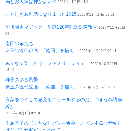
馬とお天気は仲がよい？
2026年1月1日 11:01
ことしもお世話になりました2025
2025年12月24日 11:12
前川國男マジック 生誕120年記念対談報告
2025年11月26日
09:11
南国の猫たち
珠玉の近代絵画─「南国」を描く。
2025年11月12日 09:11
みんなで楽しもう！ファミリーＤＡＹ！
2025年10月29日
15:10
椰子のある風景
珠玉の近代絵画─「南国」を描く。
2025年10月15日 10:10
言葉をつくして感覚をアピールするのだ。つきなみ講座
総括
2025年10月1日 09:10
牛島智子の《くちなしパンを食み スピンするウサギ》
はなぜウサギだったのか？