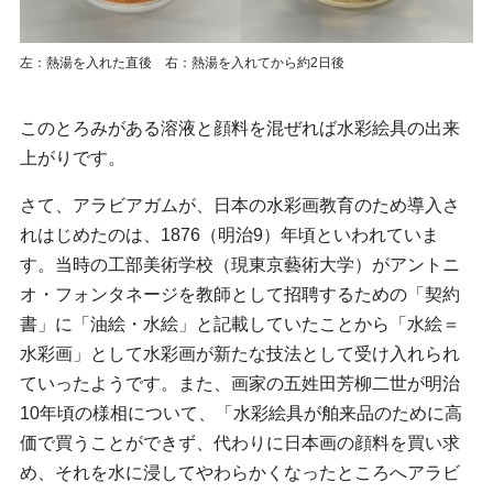
左：熱湯を入れた直後 右：熱湯を入れてから約2日後
このとろみがある溶液と顔料を混ぜれば水彩絵具の出来
上がりです。
さて、アラビアガムが、日本の水彩画教育のため導入さ
れはじめたのは、1876（明治9）年頃といわれていま
す。当時の工部美術学校（現東京藝術大学）がアントニ
オ・フォンタネージを教師として招聘するための「契約
書」に「油絵・水絵」と記載していたことから「水絵＝
水彩画」として水彩画が新たな技法として受け入れられ
ていったようです。また、画家の五姓田芳柳二世が明治
10年頃の様相について、「水彩絵具が舶来品のために高
価で買うことができず、代わりに日本画の顔料を買い求
め、それを水に浸してやわらかくなったところへアラビ