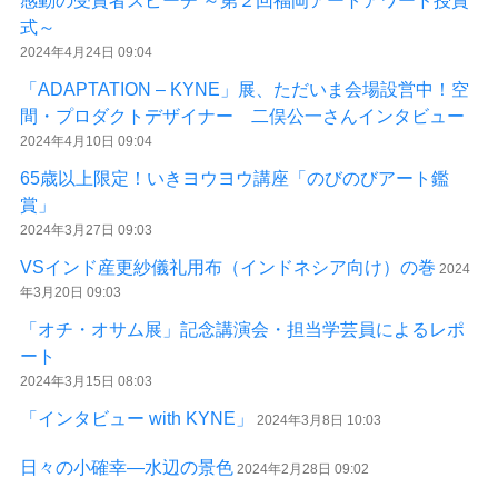
感動の受賞者スピーチ ～第２回福岡アートアワード授賞
式～
2024年4月24日 09:04
「ADAPTATION – KYNE」展、ただいま会場設営中！空
間・プロダクトデザイナー 二俣公一さんインタビュー
2024年4月10日 09:04
65歳以上限定！いきヨウヨウ講座「のびのびアート鑑
賞」
2024年3月27日 09:03
VSインド産更紗儀礼用布（インドネシア向け）の巻
2024
年3月20日 09:03
「オチ・オサム展」記念講演会・担当学芸員によるレポ
ート
2024年3月15日 08:03
「インタビュー with KYNE」
2024年3月8日 10:03
日々の小確幸―水辺の景色
2024年2月28日 09:02