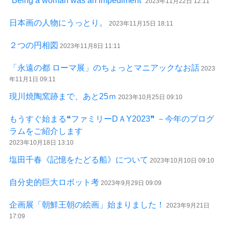
“Being a woman was an impediment”
2023年11月22日 12:11
日本画の人物にうっとり。
2023年11月15日 18:11
２つの円相図
2023年11月8日 11:11
「永遠の都 ローマ展」のちょっとマニアックなお話
2023
年11月1日 09:11
現川焼陶窯跡まで、あと25ｍ
2023年10月25日 09:10
もうすぐ始まる❝ファミリーDＡY2023❞ －今年のプログ
ラムをご紹介します
2023年10月18日 13:10
塩田千春《記憶をたどる船》について
2023年10月10日 09:10
自分史的巨大ロボット考
2023年9月29日 09:09
企画展「朝鮮王朝の絵画」始まりました！
2023年9月21日
17:09