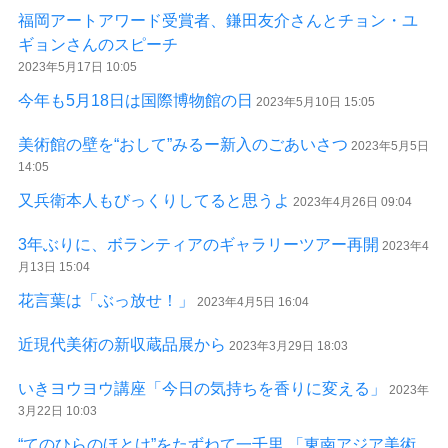
福岡アートアワード受賞者、鎌田友介さんとチョン・ユ
ギョンさんのスピーチ
2023年5月17日 10:05
今年も5月18日は国際博物館の日
2023年5月10日 15:05
美術館の壁を“おして”みるー新入のごあいさつ
2023年5月5日
14:05
又兵衛本人もびっくりしてると思うよ
2023年4月26日 09:04
3年ぶりに、ボランティアのギャラリーツアー再開
2023年4
月13日 15:04
花言葉は「ぶっ放せ！」
2023年4月5日 16:04
近現代美術の新収蔵品展から
2023年3月29日 18:03
いきヨウヨウ講座「今日の気持ちを香りに変える」
2023年
3月22日 10:03
“てのひらのほとけ”をたずねて一千里 「東南アジア美術