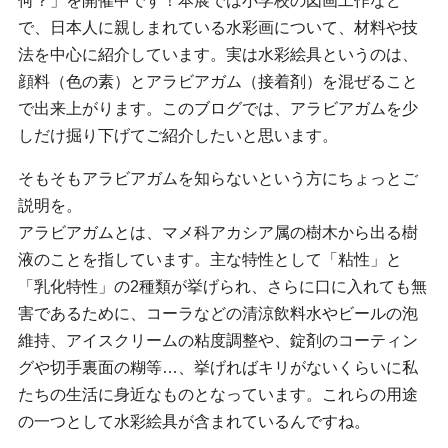
何？」を開催中です！本展では小学校の図画工作など
で、日本人に親しまれている水彩画について、材料や技
法を中心に紹介しています。実は水彩絵具というのは、
顔料（色の素）とアラビアガム（接着剤）を混ぜること
で出来上がります。このブログでは、アラビアガムを少
しだけ掘り下げてご紹介したいと思います。
そもそもアラビアガムを知らないという方にちょっとご
説明を。
アラビアガムとは、マメ科アカシア属の樹木から出る樹
液のことを指しています。主な特性として「粘性」と
「乳化特性」の2種類が挙げられ、さらに口に入れても無
害であるために、コーラなどの清涼飲料水やビールの泡
維持、アイスクリームの粘度調整や、錠剤のコーティン
グや切手裏面の糊等…、挙げればキリがないくらいに私
たちの生活に身近なものとなっています。これらの用途
の一つとして水彩絵具が含まれているんですね。