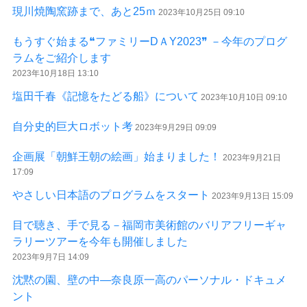
現川焼陶窯跡まで、あと25ｍ
2023年10月25日 09:10
もうすぐ始まる❝ファミリーDＡY2023❞ －今年のプログ
ラムをご紹介します
2023年10月18日 13:10
塩田千春《記憶をたどる船》について
2023年10月10日 09:10
自分史的巨大ロボット考
2023年9月29日 09:09
企画展「朝鮮王朝の絵画」始まりました！
2023年9月21日
17:09
やさしい日本語のプログラムをスタート
2023年9月13日 15:09
目で聴き、手で見る－福岡市美術館のバリアフリーギャ
ラリーツアーを今年も開催しました
2023年9月7日 14:09
沈黙の園、壁の中—奈良原一高のパーソナル・ドキュメ
ント