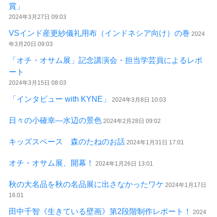
賞」
2024年3月27日 09:03
VSインド産更紗儀礼用布（インドネシア向け）の巻
2024
年3月20日 09:03
「オチ・オサム展」記念講演会・担当学芸員によるレポ
ート
2024年3月15日 08:03
「インタビュー with KYNE」
2024年3月8日 10:03
日々の小確幸―水辺の景色
2024年2月28日 09:02
キッズスペース 森のたねのお話
2024年1月31日 17:01
オチ・オサム展、開幕！
2024年1月26日 13:01
秋の大名品を秋の名品展に出さなかったワケ
2024年1月17日
16:01
田中千智《生きている壁画》第2段階制作レポート！
2024