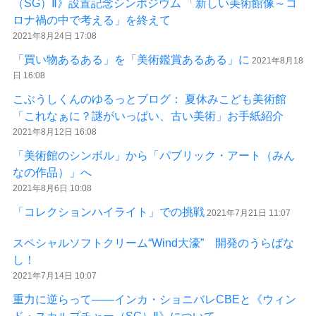
（SG）Ⅱ》設置記念シンポジウム 「新しい美術館像～コ
ロナ禍の中で考える」を終えて
2021年8月24日 17:08
「買い物あるある」を「美術鑑賞あるある」に
2021年8月18
日 16:08
こぶうしくんのゆるっとブログ： 夏休みこども美術館
「これなぁに？謎がいっぱい、古い美術」お手紙紹介
2021年8月12日 16:08
「美術館のシンボル」から「パブリック・アート（みん
なの作品）」へ
2021年8月6日 10:08
「コレクションハイライト」での挑戦
2021年7月21日 11:07
スペシャルソフトクリーム“Wind大濠” 開発のうらばな
し！
2021年7月14日 10:07
重力に逆らって――インカ・ショニバレCBEと《ウィン