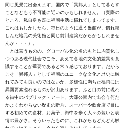
同じ風景に出会えます。国内で「異邦人」として暮らす
ことなどもう不可能に近いのかもしれません。（実際の
ところ、私自身も既に福岡生活に慣れてしまってます。
これはもしかしたら、毎日のように通う当館が、慣れ親
しんだ地元の美術館と同じ前川建築だからかもしれませ
んが・・・）。
とは言うものの、グローバル化の名のもとに均質化し
つつある現代社会でこそ、あえて各地の文化的差異を意
識することが重要であると常々感じております。だから
こそ「異邦人」として福岡のユニークな文化と歴史に触
れてみても良いのではないか。多様性に満ちた福岡には
異国要素溢れるものが沢山あります。ふと目の前に現れ
る街中のパブリック・アート、大濠公園内で出会う何だ
かよくわからない歴史の断片、スーパーや飲食店で目に
する初めての食材、お菓子、街中を歩く人々の装いと表
情の豊かさ。そういったものに、これからもどんどん触