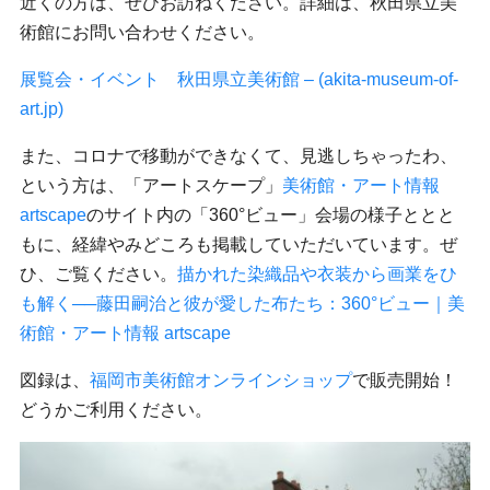
近くの方は、ぜひお訪ねください。詳細は、秋田県立美
術館にお問い合わせください。
展覧会・イベント 秋田県立美術館 – (akita-museum-of-
art.jp)
また、コロナで移動ができなくて、見逃しちゃったわ、
という方は、「アートスケープ」
美術館・アート情報
artscape
のサイト内の「360°ビュー」会場の様子ととと
もに、経緯やみどころも掲載していただいています。ぜ
ひ、ご覧ください。
描かれた染織品や衣装から画業をひ
も解く──藤田嗣治と彼が愛した布たち：360°ビュー｜美
術館・アート情報 artscape
図録は、
福岡市美術館オンラインショップ
で販売開始！
どうかご利用ください。