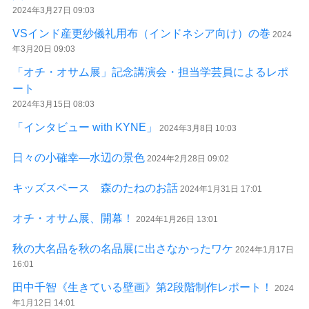
2024年3月27日 09:03
VSインド産更紗儀礼用布（インドネシア向け）の巻
2024
年3月20日 09:03
「オチ・オサム展」記念講演会・担当学芸員によるレポ
ート
2024年3月15日 08:03
「インタビュー with KYNE」
2024年3月8日 10:03
日々の小確幸―水辺の景色
2024年2月28日 09:02
キッズスペース 森のたねのお話
2024年1月31日 17:01
オチ・オサム展、開幕！
2024年1月26日 13:01
秋の大名品を秋の名品展に出さなかったワケ
2024年1月17日
16:01
田中千智《生きている壁画》第2段階制作レポート！
2024
年1月12日 14:01