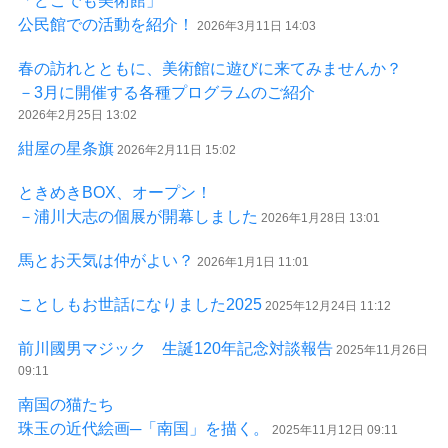
「どこでも美術館」
公民館での活動を紹介！
2026年3月11日 14:03
春の訪れとともに、美術館に遊びに来てみませんか？
－3月に開催する各種プログラムのご紹介
2026年2月25日 13:02
紺屋の星条旗
2026年2月11日 15:02
ときめきBOX、オープン！
－浦川大志の個展が開幕しました
2026年1月28日 13:01
馬とお天気は仲がよい？
2026年1月1日 11:01
ことしもお世話になりました2025
2025年12月24日 11:12
前川國男マジック 生誕120年記念対談報告
2025年11月26日
09:11
南国の猫たち
珠玉の近代絵画─「南国」を描く。
2025年11月12日 09:11