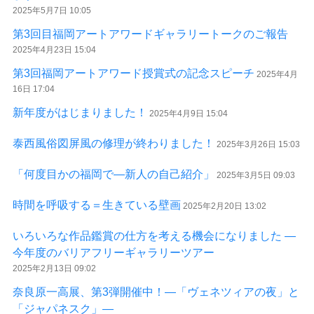
2025年5月7日 10:05
第3回目福岡アートアワードギャラリートークのご報告
2025年4月23日 15:04
第3回福岡アートアワード授賞式の記念スピーチ
2025年4月
16日 17:04
新年度がはじまりました！
2025年4月9日 15:04
泰西風俗図屏風の修理が終わりました！
2025年3月26日 15:03
「何度目かの福岡で―新人の自己紹介」
2025年3月5日 09:03
時間を呼吸する＝生きている壁画
2025年2月20日 13:02
いろいろな作品鑑賞の仕方を考える機会になりました ―
今年度のバリアフリーギャラリーツアー
2025年2月13日 09:02
奈良原一高展、第3弾開催中！―「ヴェネツィアの夜」と
「ジャパネスク」―