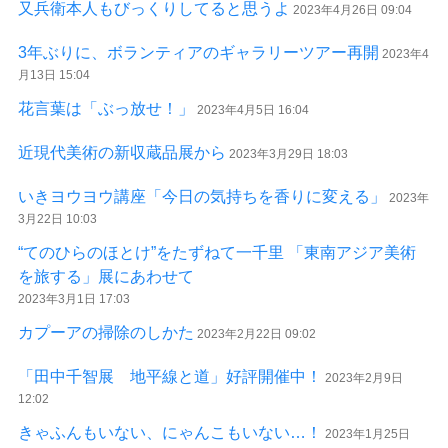
又兵衛本人もびっくりしてると思うよ
2023年4月26日 09:04
3年ぶりに、ボランティアのギャラリーツアー再開
2023年4
月13日 15:04
花言葉は「ぶっ放せ！」
2023年4月5日 16:04
近現代美術の新収蔵品展から
2023年3月29日 18:03
いきヨウヨウ講座「今日の気持ちを香りに変える」
2023年
3月22日 10:03
“てのひらのほとけ”をたずねて一千里 「東南アジア美術
を旅する」展にあわせて
2023年3月1日 17:03
カプーアの掃除のしかた
2023年2月22日 09:02
「田中千智展 地平線と道」好評開催中！
2023年2月9日
12:02
きゃふんもいない、にゃんこもいない…！
2023年1月25日