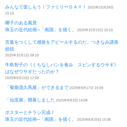
みんなで楽しもう！ファミリーＤＡＹ！
2025年10月29日
15:10
椰子のある風景
珠玉の近代絵画─「南国」を描く。
2025年10月15日 10:10
言葉をつくして感覚をアピールするのだ。つきなみ講座
総括
2025年10月1日 09:10
牛島智子の《くちなしパンを食み スピンするウサギ》
はなぜウサギだったのか？
2025年9月23日 12:09
「菊畑茂久馬展」ができるまで
2025年9月17日 15:09
「仙厓展」開幕しました
2025年9月3日 14:09
ポスターとチラシ完成！
珠玉の近代絵画─「南国」を描く。
2025年8月20日 15:08