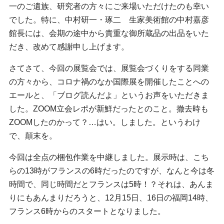
一のご遺族、研究者の方々にご来場いただけたのも幸い
でした。特に、中村研一・琢二 生家美術館の中村嘉彦
館長には、会期の途中から貴重な御所蔵品の出品をいた
だき、改めて感謝申し上げます。
さてさて、今回の展覧会では、展覧会づくりをする同業
の方々から、コロナ禍のなか国際展を開催したことへの
エールと、「ブログ読んだよ」というお声をいただきま
した。ZOOM立会レポが新鮮だったとのこと。撤去時も
ZOOMしたのかって？…はい。しました。というわけ
で、顛末を。
今回は全点の梱包作業を中継しました。展示時は、こち
らの13時がフランスの6時だったのですが、なんと今は冬
時間で、同じ時間だとフランスは5時！？それは、あんま
りにもあんまりだろうと、12月15日、16日の福岡14時、
フランス6時からのスタートとなりました。