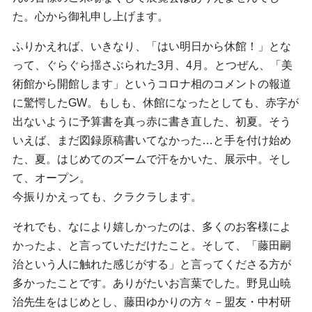
た。心から御礼申し上げます。
ふりかえれば、いきなり、「はい明日から休館！」とな
って、ぐらぐら揺さぶられた3月、4月。とつぜん、「美
術館から開館します」というコロナ相のコメントの報道
に驚愕したGW。もしも、休館になったとしても、赤字が
出ないように予算書を真っ赤に書き直した、初夏。そう
いえば、まだ図録原稿書いてなかった…と手を付け始め
た、夏。はじめてのズームで汗をかいた、展示中。そし
て、オープン。
今振りかえっても、クラクラします。
それでも、なにより嬉しかったのは、多くのお客様によ
かったよ、と言っていただけたこと。そして、「藤田嗣
治という人に触れた感じがする」と言ってくださる方が
多かったことです。ありがたいお言葉でした。野見山暁
治先生をはじめとし、藤田ゆかりの方々－盟友・中村研