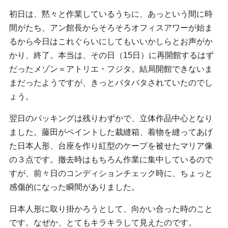
初日は、黙々と作業しているうちに、あっという間に時
間がたち、アン館長からそろそろオフィスアワーが始ま
るから今日はこれぐらいにしてもいいかしらとお声がか
かり、終了。本当は、その日（15日）に再開館するはず
だったメゾン＝アトリエ・フジタ。結局開館できないま
まだったようですが、きっとバタバタされていたのでし
ょう。
翌日のパッキングは残りわずかで、立体作品中心となり
ました。藤田がペイントした裁縫箱、着物を縫ってあげ
た日本人形、台座を作り紅型のケープを被せたマリア像
の３点です。撤去時はもちろん作業に集中しているので
すが、前々日のコンディションチェック時に、ちょっと
感傷的になった瞬間がありました。
日本人形に取り掛かろうとして、向かい合った時のこと
です。なぜか、とてもキラキラして見えたのです。