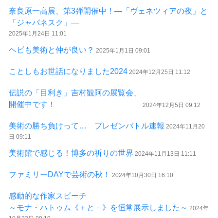
奈良原一高展、第3弾開催中！―「ヴェネツィアの夜」と
「ジャパネスク」―
2025年1月24日 11:01
ヘビも美術と仲が良い？
2025年1月1日 09:01
ことしもお世話になりました2024
2024年12月25日 11:12
伝説の「目利き」吉村観阿の展覧会、
開催中です！
2024年12月5日 09:12
美術の勝ち負けって… プレゼンバトル速報
2024年11月20
日 09:11
美術館で感じる！博多の祈りの世界
2024年11月13日 11:11
ファミリーDAYで芸術の秋！
2024年10月30日 16:10
感動的な作家スピーチ
～モナ・ハトゥム《＋と－》を恒常展示しました～
2024年