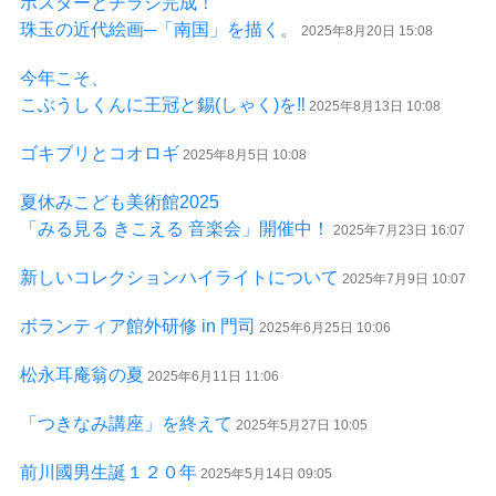
ポスターとチラシ完成！
珠玉の近代絵画─「南国」を描く。
2025年8月20日 15:08
今年こそ、
こぶうしくんに王冠と錫(しゃく)を‼
2025年8月13日 10:08
ゴキブリとコオロギ
2025年8月5日 10:08
夏休みこども美術館2025
「みる見る きこえる 音楽会」開催中！
2025年7月23日 16:07
新しいコレクションハイライトについて
2025年7月9日 10:07
ボランティア館外研修 in 門司
2025年6月25日 10:06
松永耳庵翁の夏
2025年6月11日 11:06
「つきなみ講座」を終えて
2025年5月27日 10:05
前川國男生誕１２０年
2025年5月14日 09:05