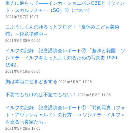
重力に逆らって――インカ・ショニバレCBEと《ウィン
ド・スカルプチャー（SG）Ⅱ》について
2021年7月7日 10:07
こぶうしくんのゆるっとブログ：『夏休みこども美術
館』～鋭意準備中～
2021年6月30日 09:06
イルフの記録 記念講演会レポート② 「趣味と報国：ソ
シエテ・イルフをもっとよく知るための写真史 1920-
1942」
2021年6月16日 09:06
胸は本当にどきどきする
2021年6月9日 17:06
不要でもなければ不急でもない！
2021年6月2日 11:06
イルフの記録 記念講演会レポート① 「前衛写真（フォ
ト・アヴァンギャルド）の行方 ―＜ソシエテ・イルフ＞
を巡る写真家たち」
2021年5月26日 17:05