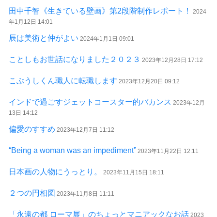
田中千智《生きている壁画》第2段階制作レポート！
2024
年1月12日 14:01
辰は美術と仲がよい
2024年1月1日 09:01
ことしもお世話になりました２０２３
2023年12月28日 17:12
こぶうしくん職人に転職します
2023年12月20日 09:12
インドで過ごすジェットコースター的バカンス
2023年12月
13日 14:12
偏愛のすすめ
2023年12月7日 11:12
“Being a woman was an impediment”
2023年11月22日 12:11
日本画の人物にうっとり。
2023年11月15日 18:11
２つの円相図
2023年11月8日 11:11
「永遠の都 ローマ展」のちょっとマニアックなお話
2023