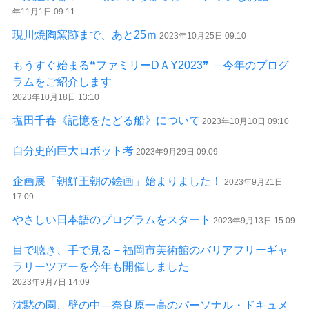
年11月1日 09:11
現川焼陶窯跡まで、あと25ｍ
2023年10月25日 09:10
もうすぐ始まる❝ファミリーDＡY2023❞ －今年のプログ
ラムをご紹介します
2023年10月18日 13:10
塩田千春《記憶をたどる船》について
2023年10月10日 09:10
自分史的巨大ロボット考
2023年9月29日 09:09
企画展「朝鮮王朝の絵画」始まりました！
2023年9月21日
17:09
やさしい日本語のプログラムをスタート
2023年9月13日 15:09
目で聴き、手で見る－福岡市美術館のバリアフリーギャ
ラリーツアーを今年も開催しました
2023年9月7日 14:09
沈黙の園、壁の中—奈良原一高のパーソナル・ドキュメ