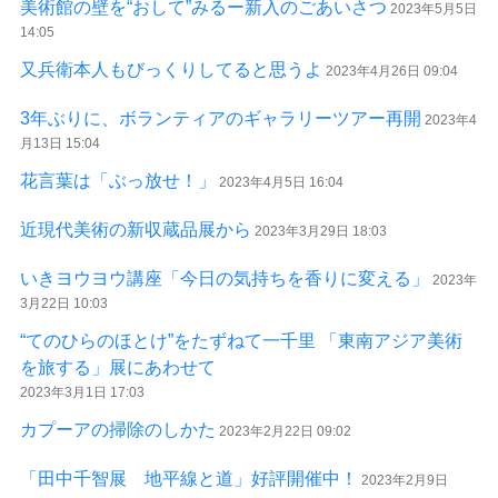
美術館の壁を“おして”みるー新入のごあいさつ
2023年5月5日
14:05
又兵衛本人もびっくりしてると思うよ
2023年4月26日 09:04
3年ぶりに、ボランティアのギャラリーツアー再開
2023年4
月13日 15:04
花言葉は「ぶっ放せ！」
2023年4月5日 16:04
近現代美術の新収蔵品展から
2023年3月29日 18:03
いきヨウヨウ講座「今日の気持ちを香りに変える」
2023年
3月22日 10:03
“てのひらのほとけ”をたずねて一千里 「東南アジア美術
を旅する」展にあわせて
2023年3月1日 17:03
カプーアの掃除のしかた
2023年2月22日 09:02
「田中千智展 地平線と道」好評開催中！
2023年2月9日