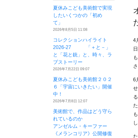
夏休みこども美術館で実現
したいくつかの「初め
て」
2026年8月5日 11:08
コレクションハイライト
4
2026-27 「＋と－」
日
と「花と銃」と、時々、ラ
も
ブストーリー
さ
2026年7月22日 09:07
夏休みこども美術館２０２
6
６「宇宙にいきたい」開催
せ
中！
る
2026年7月8日 12:07
た
美術館で、作品はどう守ら
も
れているのか
し
アンゼルム・キーファー
《メランコリア》公開修復
た