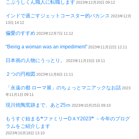
こぶうしくん職人に転職します
2023年12月20日 09:12
インドで過ごすジェットコースター的バカンス
2023年12月
13日 14:12
偏愛のすすめ
2023年12月7日 11:12
“Being a woman was an impediment”
2023年11月22日 12:11
日本画の人物にうっとり。
2023年11月15日 18:11
２つの円相図
2023年11月8日 11:11
「永遠の都 ローマ展」のちょっとマニアックなお話
2023
年11月1日 09:11
現川焼陶窯跡まで、あと25ｍ
2023年10月25日 09:10
もうすぐ始まる❝ファミリーDＡY2023❞ －今年のプログ
ラムをご紹介します
2023年10月18日 13:10