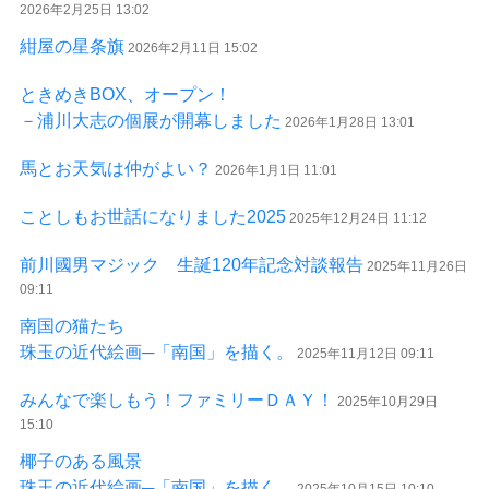
2026年2月25日 13:02
紺屋の星条旗
2026年2月11日 15:02
ときめきBOX、オープン！
－浦川大志の個展が開幕しました
2026年1月28日 13:01
馬とお天気は仲がよい？
2026年1月1日 11:01
ことしもお世話になりました2025
2025年12月24日 11:12
前川國男マジック 生誕120年記念対談報告
2025年11月26日
09:11
南国の猫たち
珠玉の近代絵画─「南国」を描く。
2025年11月12日 09:11
みんなで楽しもう！ファミリーＤＡＹ！
2025年10月29日
15:10
椰子のある風景
珠玉の近代絵画─「南国」を描く。
2025年10月15日 10:10