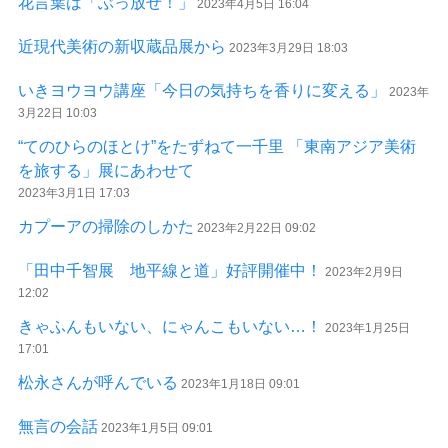
花言葉は「ぶっ放せ！」
2023年4月5日 16:04
近現代美術の新収蔵品展から
2023年3月29日 18:03
いきヨウヨウ講座「今日の気持ちを香りに変える」
2023年
3月22日 10:03
“てのひらのほとけ”をたずねて一千里 「東南アジア美術
を旅する」展にあわせて
2023年3月1日 17:03
カプーアの掃除のしかた
2023年2月22日 09:02
「田中千智展 地平線と道」好評開催中！
2023年2月9日
12:02
きゃふんもいない、にゃんこもいない…！
2023年1月25日
17:01
松永さんが呼んでいる
2023年1月18日 09:01
無言の会話
2023年1月5日 09:01