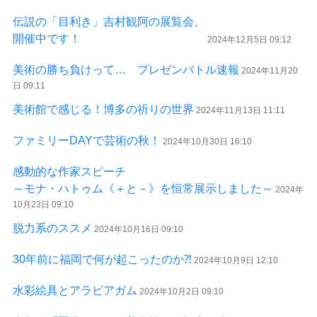
伝説の「目利き」吉村観阿の展覧会、
開催中です！
2024年12月5日 09:12
美術の勝ち負けって… プレゼンバトル速報
2024年11月20
日 09:11
美術館で感じる！博多の祈りの世界
2024年11月13日 11:11
ファミリーDAYで芸術の秋！
2024年10月30日 16:10
感動的な作家スピーチ
～モナ・ハトゥム《＋と－》を恒常展示しました～
2024年
10月23日 09:10
脱力系のススメ
2024年10月16日 09:10
30年前に福岡で何が起こったのか⁈
2024年10月9日 12:10
水彩絵具とアラビアガム
2024年10月2日 09:10