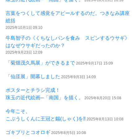
言葉をつくして感覚をアピールするのだ。つきなみ講座
総括
2025年10月1日 09:10
牛島智子の《くちなしパンを食み スピンするウサギ》
はなぜウサギだったのか？
2025年9月23日 12:09
「菊畑茂久馬展」ができるまで
2025年9月17日 15:09
「仙厓展」開幕しました
2025年9月3日 14:09
ポスターとチラシ完成！
珠玉の近代絵画─「南国」を描く。
2025年8月20日 15:08
今年こそ、
こぶうしくんに王冠と錫(しゃく)を‼
2025年8月13日 10:08
ゴキブリとコオロギ
2025年8月5日 10:08