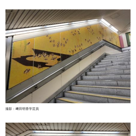
撮影：﨑田明香学芸員