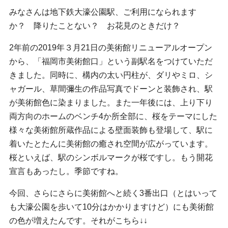
みなさんは地下鉄大濠公園駅、ご利用になられます
か？ 降りたことない？ お花見のときだけ？
2年前の2019年３月21日の美術館リニューアルオープン
から、「福岡市美術館口」という副駅名をつけていただ
きました。同時に、構内の太い円柱が、ダリやミロ、シ
ャガール、草間彌生の作品写真でドーンと装飾され、駅
が美術館色に染まりました。また一年後には、上り下り
両方向のホームのベンチ4か所全部に、桜をテーマにした
様々な美術館所蔵作品による壁面装飾も登場して、駅に
着いたとたんに美術館の癒され空間が広がっています。
桜といえば、駅のシンボルマークが桜ですし。もう開花
宣言もあったし。季節ですね。
今回、さらにさらに美術館へと続く3番出口（とはいって
も大濠公園を歩いて10分はかかりますけど）にも美術館
の色が増えたんです。それがこちら↓↓