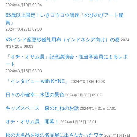
2024年4月10日 09:04
65歳以上限定！いきヨウヨウ講座「のびのびアート鑑
賞」
2024年3月27日 09:03
VSインド産更紗儀礼用布（インドネシア向け）の巻
2024
年3月20日 09:03
「オチ・オサム展」記念講演会・担当学芸員によるレポ
ート
2024年3月15日 08:03
「インタビュー with KYNE」
2024年3月8日 10:03
日々の小確幸―水辺の景色
2024年2月28日 09:02
キッズスペース 森のたねのお話
2024年1月31日 17:01
オチ・オサム展、開幕！
2024年1月26日 13:01
秋の大名品を秋の名品展に出さなかったワケ
2024年1月17日