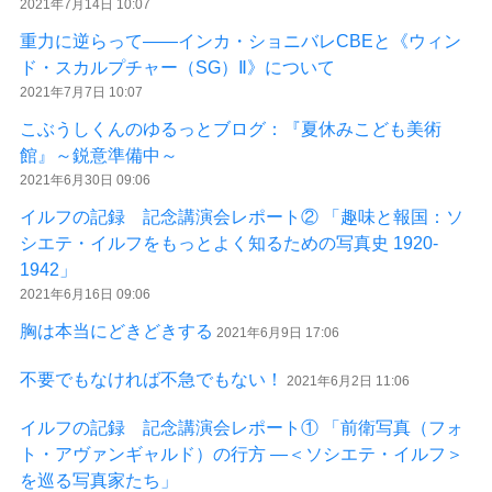
2021年7月14日 10:07
重力に逆らって――インカ・ショニバレCBEと《ウィン
ド・スカルプチャー（SG）Ⅱ》について
2021年7月7日 10:07
こぶうしくんのゆるっとブログ：『夏休みこども美術
館』～鋭意準備中～
2021年6月30日 09:06
イルフの記録 記念講演会レポート② 「趣味と報国：ソ
シエテ・イルフをもっとよく知るための写真史 1920-
1942」
2021年6月16日 09:06
胸は本当にどきどきする
2021年6月9日 17:06
不要でもなければ不急でもない！
2021年6月2日 11:06
イルフの記録 記念講演会レポート① 「前衛写真（フォ
ト・アヴァンギャルド）の行方 ―＜ソシエテ・イルフ＞
を巡る写真家たち」