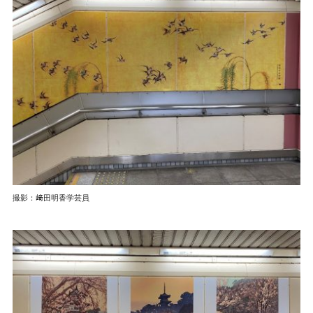
撮影：﨑田明香学芸員