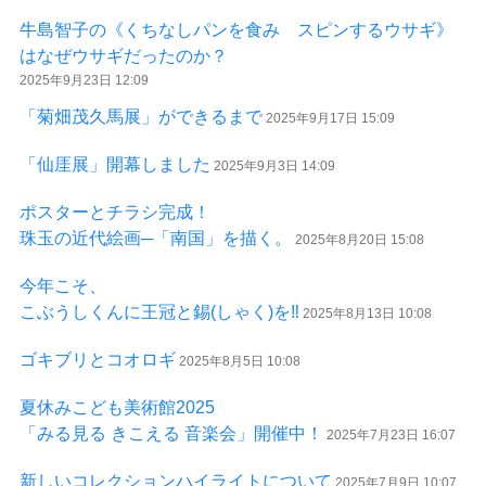
牛島智子の《くちなしパンを食み スピンするウサギ》
はなぜウサギだったのか？
2025年9月23日 12:09
「菊畑茂久馬展」ができるまで
2025年9月17日 15:09
「仙厓展」開幕しました
2025年9月3日 14:09
ポスターとチラシ完成！
珠玉の近代絵画─「南国」を描く。
2025年8月20日 15:08
今年こそ、
こぶうしくんに王冠と錫(しゃく)を‼
2025年8月13日 10:08
ゴキブリとコオロギ
2025年8月5日 10:08
夏休みこども美術館2025
「みる見る きこえる 音楽会」開催中！
2025年7月23日 16:07
新しいコレクションハイライトについて
2025年7月9日 10:07