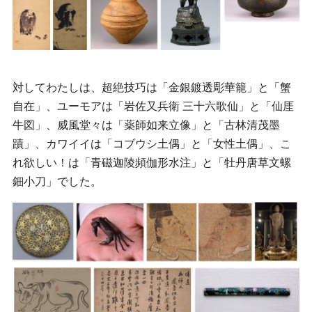
対してわたしは、超絶技巧は「金銀鍍透彫華籠」と「蟹
自在」、ユーモアは「岩佐又兵衛 三十六歌仙」と「仙厓
牛図」、威風堂々は「薬師如来立像」と「古林清茂墨
蹟」、カワイイは「コブウシ土偶」と「女性土偶」、こ
れ欲しい！は「青磁迦陵頻伽形水注」と「牡丹唐草文螺
鈿小刀」でした。