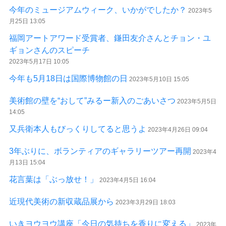
今年のミュージアムウィーク、いかがでしたか？
2023年5
月25日 13:05
福岡アートアワード受賞者、鎌田友介さんとチョン・ユ
ギョンさんのスピーチ
2023年5月17日 10:05
今年も5月18日は国際博物館の日
2023年5月10日 15:05
美術館の壁を“おして”みるー新入のごあいさつ
2023年5月5日
14:05
又兵衛本人もびっくりしてると思うよ
2023年4月26日 09:04
3年ぶりに、ボランティアのギャラリーツアー再開
2023年4
月13日 15:04
花言葉は「ぶっ放せ！」
2023年4月5日 16:04
近現代美術の新収蔵品展から
2023年3月29日 18:03
いきヨウヨウ講座「今日の気持ちを香りに変える」
2023年