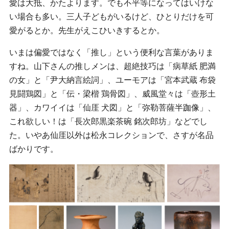
愛は大抵、かたよります。でも不平等になってはいけな
い場合も多い。三人子どもがいるけど、ひとりだけを可
愛がるとか。先生がえこひいきするとか。
いまは偏愛ではなく「推し」という便利な言葉がありま
すね。山下さんの推しメンは、超絶技巧は「病草紙 肥満
の女」と「尹大納言絵詞」、ユーモアは「宮本武蔵 布袋
見闘鶏図」と「伝・梁楷 鶏骨図」、威風堂々は「壺形土
器」、カワイイは「仙厓 犬図」と「弥勒菩薩半跏像」、
これ欲しい！は「長次郎黒楽茶碗 銘次郎坊」などでし
た。いやあ仙厓以外は松永コレクションで、さすが名品
ばかりです。