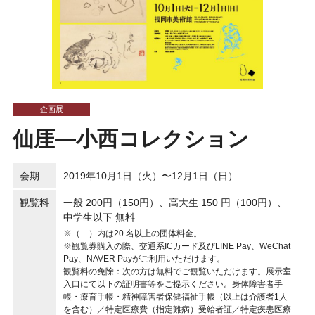
企画展
仙厓―小西コレクション
会期
2019年10月1日（火）〜12月1日（日）
観覧料
一般 200円（150円）、高大生 150 円（100円）、
中学生以下 無料
※（ ）内は20 名以上の団体料金。
※観覧券購入の際、交通系ICカード及びLINE Pay、WeChat
Pay、NAVER Payがご利用いただけます。
観覧料の免除：次の方は無料でご観覧いただけます。展示室
入口にて以下の証明書等をご提示ください。身体障害者手
帳・療育手帳・精神障害者保健福祉手帳（以上は介護者1人
を含む）／特定医療費（指定難病）受給者証／特定疾患医療