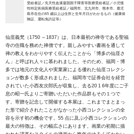
受給者証／先天性血液凝固因子障害等医療受給者証／小児慢
性特定疾病医療受給者証／福岡市、北九州市、熊本市、鹿児
島市在住の65 歳以上は住所と生年月日がわかるもの（健康保
険証、運転免許証等）
仙厓義梵（1750 ～1837）は、日本最初の禅寺である聖福
寺の住職を務めた禅僧です。親しみやすい書画を通して
禅の教えをわかりやすく伝えたことから「博多の仙厓さ
ん」と呼ばれ人々に慕われました。そのため、福岡・博
多では地元の文化人や実業家による優れた仙厓コレクシ
ョンが数多く形成されました。福岡市で証券会社を経営
されていた小西友次郎氏が収集し、去る20 1 6年度にご子
息の昭一氏よりご寄贈いただいた作品群もその１つで
す。寄贈を記念して開催する本展は、これまでまとまっ
た形で紹介されたことがなかった小西コレクションの全
容を示す初の機会です。55 点に及ぶ小西コレクションの
最大の特徴は、その幅広さにあります。画業の初期に描