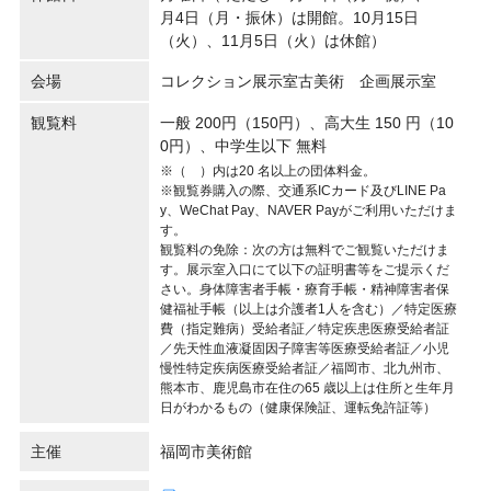
月4日（月・振休）は開館。10月15日
（火）、11月5日（火）は休館）
会場
コレクション展示室古美術 企画展示室
観覧料
一般 200円（150円）、高大生 150 円（10
0円）、中学生以下 無料
※（ ）内は20 名以上の団体料金。
※観覧券購入の際、交通系ICカード及びLINE Pa
y、WeChat Pay、NAVER Payがご利用いただけま
す。
観覧料の免除：次の方は無料でご観覧いただけま
す。展示室入口にて以下の証明書等をご提示くだ
さい。身体障害者手帳・療育手帳・精神障害者保
健福祉手帳（以上は介護者1人を含む）／特定医療
費（指定難病）受給者証／特定疾患医療受給者証
／先天性血液凝固因子障害等医療受給者証／小児
慢性特定疾病医療受給者証／福岡市、北九州市、
熊本市、鹿児島市在住の65 歳以上は住所と生年月
日がわかるもの（健康保険証、運転免許証等）
主催
福岡市美術館