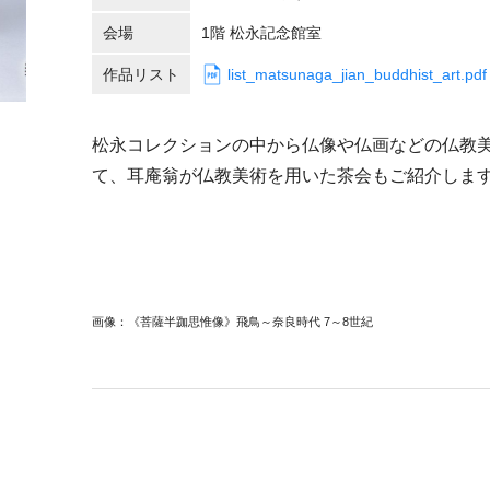
会場
1階 松永記念館室
作品リスト
list_matsunaga_jian_buddhist_art.p
松永コレクションの中から仏像や仏画などの仏教
て、耳庵翁が仏教美術を用いた茶会もご紹介しま
画像：《菩薩半跏思惟像》飛鳥～奈良時代 7～8世紀