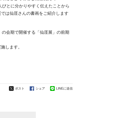
を人びとに分かりやすく伝えたことから
展では仙厓さんの書画をご紹介します
（日）の会期で開催する「仙厓展」の前期
実施します。
ポスト
シェア
LINEに送信