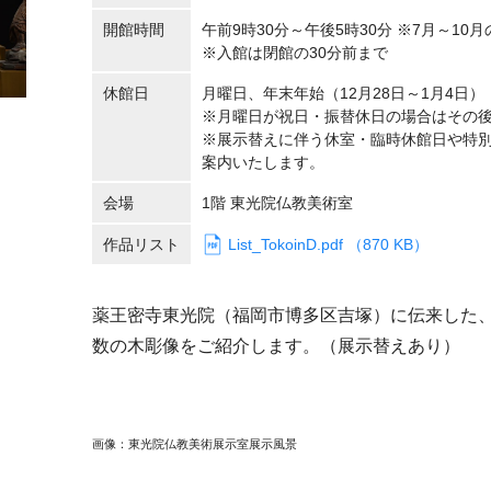
開館時間
午前9時30分～午後5時30分 ※7月～10
※入館は閉館の30分前まで
休館日
月曜日、年末年始（12月28日～1月4日）
※月曜日が祝日・振替休日の場合はその
※展示替えに伴う休室・臨時休館日や特
案内いたします。
会場
1階 東光院仏教美術室
作品リスト
List_TokoinD.pdf （870 KB）
薬王密寺東光院（福岡市博多区吉塚）に伝来した
数の木彫像をご紹介します。（展示替えあり）
画像：東光院仏教美術展示室展示風景