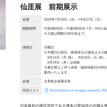
仙厓展 前期展示
会期
2026年7月29日（水）〜9月27日（日）
開館時間
午前9時30分～午後5時30分 7月～9月の
※入館は閉館の30分前まで。
休館日
月曜日
※月曜日が祝日・振替休日の場合はその
9月21日（月･祝）、9月22日（火･祝）
9月24日（木）は休館
※展示替えに伴う休室・臨時休館日や特
案内いたします。
会場
古美術企画展示室
作品リスト
list-exhibition-of-sengais-artworks-
日本最初の禅宗寺院である博多の聖福寺の住職を務め