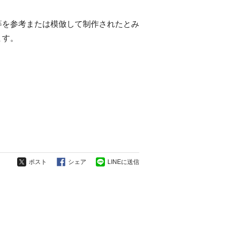
等を参考または模倣して制作されたとみ
ます。
ポスト
シェア
LINEに送信