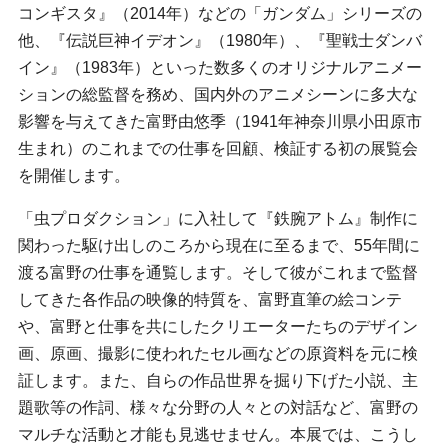
コンギスタ』（2014年）などの「ガンダム」シリーズの
他、『伝説巨神イデオン』（1980年）、『聖戦士ダンバ
イン』（1983年）といった数多くのオリジナルアニメー
ションの総監督を務め、国内外のアニメシーンに多大な
影響を与えてきた富野由悠季（1941年神奈川県小田原市
生まれ）のこれまでの仕事を回顧、検証する初の展覧会
を開催します。
「虫プロダクション」に入社して『鉄腕アトム』制作に
関わった駆け出しのころから現在に至るまで、55年間に
渡る富野の仕事を通覧します。そして彼がこれまで監督
してきた各作品の映像的特質を、富野直筆の絵コンテ
や、富野と仕事を共にしたクリエーターたちのデザイン
画、原画、撮影に使われたセル画などの原資料を元に検
証します。また、自らの作品世界を掘り下げた小説、主
題歌等の作詞、様々な分野の人々との対話など、富野の
マルチな活動と才能も見逃せません。本展では、こうし