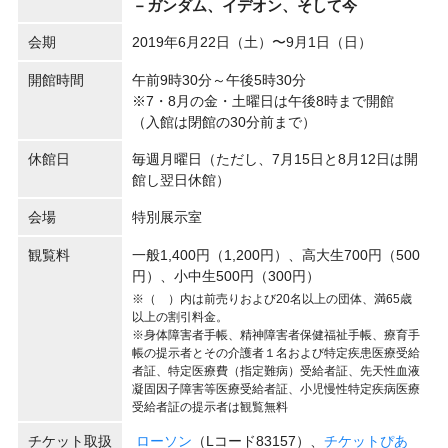
－ガンダム、イデオン、そして今
会期
2019年6月22日（土）〜9月1日（日）
開館時間
午前9時30分～午後5時30分
※7・8月の金・土曜日は午後8時まで開館
（入館は閉館の30分前まで）
休館日
毎週月曜日（ただし、7月15日と8月12日は開
館し翌日休館）
会場
特別展示室
観覧料
一般1,400円（1,200円）、高大生700円（500
円）、小中生500円（300円）
※（ ）内は前売りおよび20名以上の団体、満65歳
以上の割引料金。
※身体障害者手帳、精神障害者保健福祉手帳、療育手
帳の提示者とその介護者１名および特定疾患医療受給
者証、特定医療費（指定難病）受給者証、先天性血液
凝固因子障害等医療受給者証、小児慢性特定疾病医療
受給者証の提示者は観覧無料
チケット取扱
ローソン
（Lコード83157）、
チケットぴあ