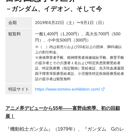
－ガンダム、イデオン、そして今
会期
2019年6月22日（土）〜9月1日（日）
観覧料
一般1,400円（1,200円）、高大生700円（500
円）、小中生500円（300円）
※（ ）内は前売りおよび20名以上の団体、満65歳以
上の割引料金。
※身体障害者手帳、精神障害者保健福祉手帳、療育手帳
の提示者とその介護者１名および特定疾患医療受給者
証、特定医療費（指定難病）受給者証、先天性血液凝固
因子障害等医療受給者証、小児慢性特定疾病医療受給者
証の提示者は観覧無料
特設サイト
https://www.tomino-exhibition.com/
アニメ界デビューから55
年――富野由悠季、初の回顧
展！
『機動戦士ガンダム』（1979年）、『ガンダム Gのレ