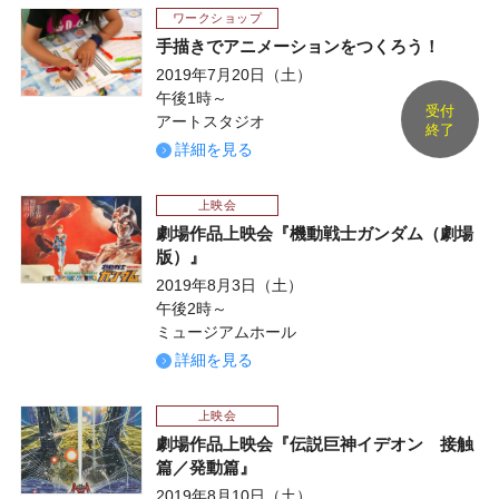
ワークショップ
手描きでアニメーションをつくろう！
2019年7月20日（土）
午後1時～
受付
アートスタジオ
終了
詳細を見る
上映会
劇場作品上映会『機動戦士ガンダム（劇場
版）』
2019年8月3日（土）
午後2時～
ミュージアムホール
詳細を見る
上映会
劇場作品上映会『伝説巨神イデオン 接触
篇／発動篇』
2019年8月10日（土）