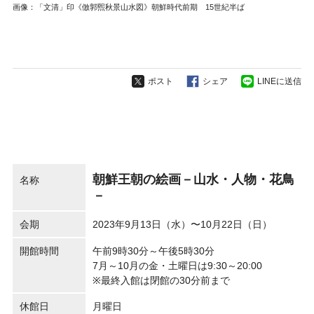
画像：「文清」印《倣郭煕秋景山水図》朝鮮時代前期 15世紀半ば
ポスト
シェア
LINEに送信
朝鮮王朝の絵画－山水・人物・花鳥
名称
－
会期
2023年9月13日（水）〜10月22日（日）
開館時間
午前9時30分～午後5時30分
7月～10月の金・土曜日は9:30～20:00
※最終入館は閉館の30分前まで
休館日
月曜日