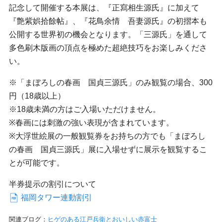
記念して開催する本展は、『正寫相生源氏』に加えて
『艶紫娯拾餘帖』、『花鳥余情 吾妻源氏』の初摺本も
公開する世界初の機会となります。「三源氏」を通して
多色刷木版画の頂点を極めた超絶技巧をお楽しみくださ
い。
※「まぼろしの春画 国貞三源氏」のみ観覧の場合、300
円（18歳以上）
※18歳未満の方はご入場いただけません。
※春画には刺激の強い表現が含まれています。
※大浮世絵展の一般観覧券をお持ちの方でも「まぼろし
の春画 国貞三源氏」展に入場せずに展示を観覧するこ
とが可能です。
半券提示の割引について
福岡タワー連動割引
関連ブログ：
ヒゲのある江戸兵衛とおいしい赤富士