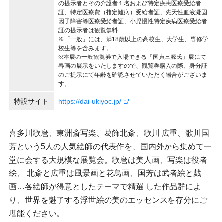
の提示者とその介護者１名および特定疾患医療受給者
証、特定医療費（指定難病）受給者証、先天性血液凝固
因子障害等医療受給者証、小児慢性特定疾病医療受給者
証の提示者は観覧無料
※「一般」には、満18歳以上の高校生、大学生、専修学
校生等を含みます。
※本展の一般観覧券で入場できる「国貞三源氏」展にて
春画の展示をいたしますので、観覧券購入の際、身分証
のご提示にて年齢を確認させていただく場合がございま
す。
特設サイト
https://dai-ukiyoe.jp/
喜多川歌麿、東洲斎写楽、葛飾北斎、歌川 広重、歌川国
芳という5人の人気絵師の代表作を、国内外から集めて一
堂に会する大規模な展覧会。歌麿は美人画、写楽は役者
絵、 北斎と広重は風景画と花鳥画、国芳は武者絵と戯
画…各絵師が得意としたテーマで精選 した作品群によ
り、世界を魅了する浮世絵の美のエッセンスを存分にご
堪能ください。