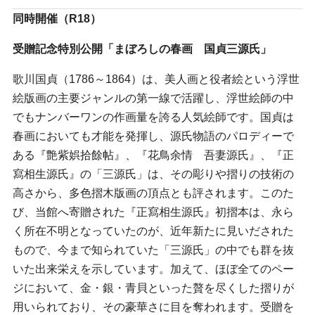
同時開催（
R18
）
受贈記念特別公開「まぼろしの春画 国貞三源氏」
歌川国貞（1786～1864）は、美人画と役者絵という浮世
絵版画の主要ジャンルの第一線で活躍し、浮世絵師の中
でもナンバーワンの作画量を誇る人気絵師です。国貞は
春画においても才能を発揮し、源氏物語のパロディーで
ある『艶紫娯拾餘帖』、『花鳥余情 吾妻源氏』、『正
寫相生源氏』の「三源氏」は、その彫りや摺りの技術の
高さから、多色摺木版画の頂点とも評されます。このた
び、当館へ寄贈された『正寫相生源氏』初摺本は、永ら
く所在不明となっていたのが、近年新たに見いだされた
もので、今まで知られていた「三源氏」の中でも群を抜
いた出来栄えを示しています。加えて、ほぼ全てのペー
ジにおいて、金・銀・青貝といった贅を尽くした摺りが
用いられており、その豪華さに目を奪われます。受贈を