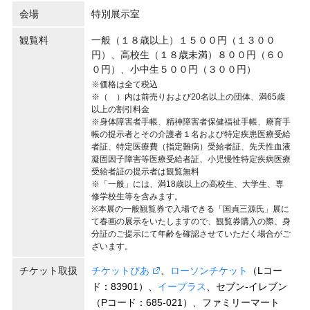
会場
特別展示室
観覧料
一般（１８歳以上）１５００円（１３００
円）、高校生（１８歳未満）８００円（６０
０円）、小中生５００円（３００円）
※価格は全て税込
※（ ）内は前売りおよび20名以上の団体、満65歳
以上の割引料金
※身体障害者手帳、精神障害者保健福祉手帳、療育手
帳の提示者とその介護者１名および特定疾患医療受給
者証、特定医療費（指定難病）受給者証、先天性血液
凝固因子障害等医療受給者証、小児慢性特定疾病医療
受給者証の提示者は観覧無料
※「一般」には、満18歳以上の高校生、大学生、専
修学校生等を含みます。
※本展の一般観覧券で入場できる「国貞三源氏」展に
て春画の展示をいたしますので、観覧券購入の際、身
分証のご提示にて年齢を確認させていただく場合がご
ざいます。
チケット取扱
チケットぴあ
、
ローソンチケット
（
L
コー
ド：
83901
）、
イープラス
、セブン
-
イレブン
（P
コード：
685-021
）
、ファミリーマート