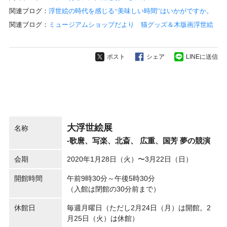
関連ブログ：
浮世絵の時代を感じる“美味しい時間”はいかがですか。
関連ブログ：
ミュージアムショップだより 猫グッズ＆木版画浮世絵
ポスト
シェア
LINEに送信
大浮世絵展
名称
-歌麿、写楽、北斎、 広重、国芳 夢の競演
会期
2020年1月28日（火）〜3月22日（日）
開館時間
午前9時30分～午後5時30分
（入館は閉館の30分前まで）
休館日
毎週月曜日（ただし2月24日（月）は開館。2
月25日（火）は休館）