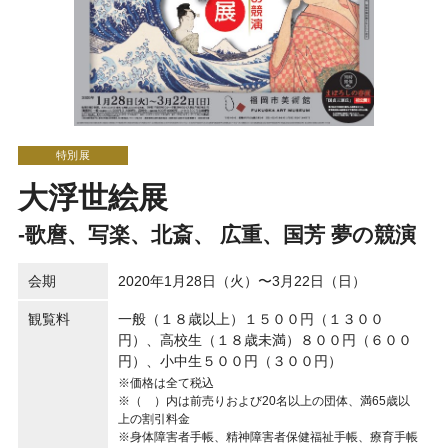
特別展
大浮世絵展
-歌麿、写楽、北斎、 広重、国芳 夢の競演
会期
2020年1月28日（火）〜3月22日（日）
観覧料
一般（１８歳以上）１５００円（１３００
円）、高校生（１８歳未満）８００円（６００
円）、小中生５００円（３００円）
※価格は全て税込
※（ ）内は前売りおよび20名以上の団体、満65歳以
上の割引料金
※身体障害者手帳、精神障害者保健福祉手帳、療育手帳