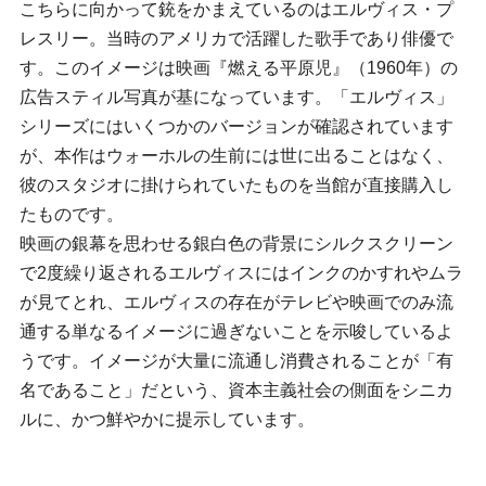
こちらに向かって銃をかまえているのはエルヴィス・プ
レスリー。当時のアメリカで活躍した歌手であり俳優で
す。このイメージは映画『燃える平原児』（1960年）の
広告スティル写真が基になっています。「エルヴィス」
シリーズにはいくつかのバージョンが確認されています
が、本作はウォーホルの生前には世に出ることはなく、
彼のスタジオに掛けられていたものを当館が直接購入し
たものです。
映画の銀幕を思わせる銀白色の背景にシルクスクリーン
で2度繰り返されるエルヴィスにはインクのかすれやムラ
が見てとれ、エルヴィスの存在がテレビや映画でのみ流
通する単なるイメージに過ぎないことを示唆しているよ
うです。イメージが大量に流通し消費されることが「有
名であること」だという、資本主義社会の側面をシニカ
ルに、かつ鮮やかに提示しています。