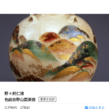
野々村仁清
色絵吉野山図茶壺
重要文化財
江戸時代 17世紀
詳細を見る